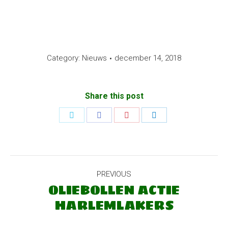
Category:
Nieuws
december 14, 2018
Share this post
Share
Share
Share
Share
on
on
on
on
Twitter
Facebook
Pinterest
LinkedIn
POST
PREVIOUS
NAVIGATION
OLIEBOLLEN ACTIE
Previous
HARLEMLAKERS
post: