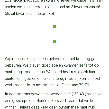
zo makkelijk tot scoren kwam oftewel we gingen als team
spelen wat resulteerde in een stand na 3 kwarten van 66-
58, dit kwart zat in de pocket.
Wij als publiek gingen erin geloven dat het kon nog gaan
gebeuren. We bleven goed spelen kwamen zelfs tot op 1
punt terug, maar helaas BAL bleef heel rustig ook hun
punten erin gooien en telkens terug moeten komen kost
veel kracht. Het is net niet gelukt. Eindstand 79-76.
In de door ons gewonnen tweede helft ( 32-43 )zagen we
een goed spelend Harlemlakers U21 team dat wilde
winnen. Helaas deze keer geen punten mee naar huis,