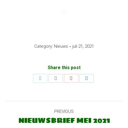
Category:
Nieuws
juli 21, 2021
Share this post
Share
Share
Share
Share
on
on
on
on
Twitter
Facebook
Pinterest
LinkedIn
POST
PREVIOUS
NAVIGATION
NIEUWSBRIEF MEI 2021
Previous
post: