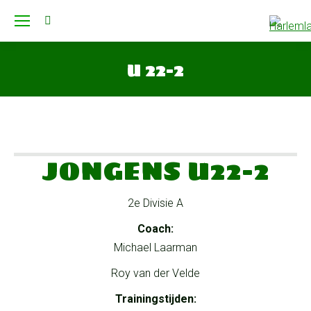
Search:
U 22-2
Je bent hier:
JONGENS U22-2
2e Divisie A
Coach:
Michael Laarman
Roy van der Velde
Trainingstijden: