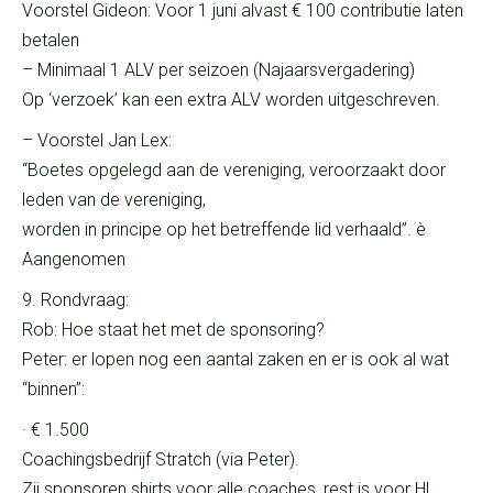
Voorstel Gideon: Voor 1 juni alvast € 100 contributie laten
betalen
– Minimaal 1 ALV per seizoen (Najaarsvergadering)
Op ‘verzoek’ kan een extra ALV worden uitgeschreven.
– Voorstel Jan Lex:
“Boetes opgelegd aan de vereniging, veroorzaakt door
leden van de vereniging,
worden in principe op het betreffende lid verhaald”. è
Aangenomen
9. Rondvraag:
Rob: Hoe staat het met de sponsoring?
Peter: er lopen nog een aantal zaken en er is ook al wat
“binnen”:
· € 1.500
Coachingsbedrijf Stratch (via Peter).
Zij sponsoren shirts voor alle coaches, rest is voor HL.