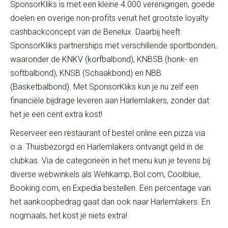
SponsorKliks is met een kleine 4.000 verenigingen, goede
doelen en overige non-profits veruit het grootste loyalty
cashbackconcept van de Benelux. Daarbij heeft
SponsorKliks partnerships met verschillende sportbonden,
waaronder de KNKV (korfbalbond), KNBSB (honk- en
softbalbond), KNSB (Schaakbond) en NBB
(Basketbalbond). Met SponsorKliks kun je nu zelf een
financiële bijdrage leveren aan Harlemlakers, zonder dat
het je een cent extra kost!
Reserveer een restaurant of bestel online een pizza via
o.a. Thuisbezorgd en Harlemlakers ontvangt geld in de
clubkas. Via de categorieën in het menu kun je tevens bij
diverse webwinkels als Wehkamp, Bol.com, Coolblue,
Booking.com, en Expedia bestellen. Een percentage van
het aankoopbedrag gaat dan ook naar Harlemlakers. En
nogmaals, het kost je niets extra!