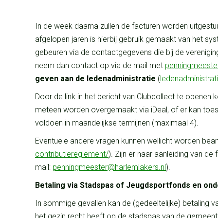
In de week daarna zullen de facturen worden uitgestu
afgelopen jaren is hierbij gebruik gemaakt van het syst
gebeuren via de contactgegevens die bij de vereniging
neem dan contact op via de mail met
penningmeest
geven aan de ledenadministratie
(
ledenadmin
istra
Door de link in het bericht van Clubcollect te opene
meteen worden overgemaakt via iDeal, of er kan toes
voldoen in maandelijkse termijnen (maximaal 4).
Eventuele andere vragen kunnen wellicht worden bean
contributiereglement/
). Zijn er naar aanleiding van 
mail:
penningmeester@
harlemlakers.nl
).
Betaling via Stadspas of Jeugdsportfonds en ond
In sommige gevallen kan de (gedeeltelijke) betaling 
het gezin recht heeft op de stadspas van de gemeente