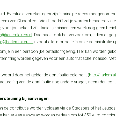
urd. Eventuele verrekeningen zijn in principe reeds meegenomen 
eem van Clubcollect. Via dit bedrijf zal je worden benaderd via em
 voor jou bekend zijn. Indien je binnen een week nog geen beric
er@
harlemlakers.nl
. Daarnaast ook het verzoek om, indien er geg
tie@harlemlakers.nl
), zodat alle informatie in onze administratie u
n kom je in een persoonlijke betaalomgeving. Hier kan worden ge
temming worden gegeven voor een automatische incasso. Met de
twoord door het geldende contributiereglement (
http://harlemla
de facturering van de contributie nog andere vragen, neem dan c
ersteuning bij aanvragen
van de contributie worden voldaan via de Stadspas of het Jeugds
 kan er een aanvraag worden gedaan om tot 350 euro contributie