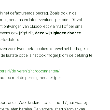
in het gefactureerde bedrag. Zoals ook in de
ail, per sms en later eventueel per brief. Dit zal
ht ontvangen van Clubcollect via mail of per sms,
evens gewijzigd zijn,
deze wijzigingen door te
p-to-date is.
kozen voor twee betaalopties: oftewel het bedrag kan
 laatste optie is het ook mogelijk om de betaling te
kers.nl/de-
vereniging/documenten/
ontact op met de penningmeester (per
portfonds. Voor kinderen tot en met 17 jaar waarbij
 te laten betalen. De verdere uitleg hierover kan