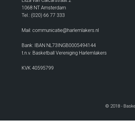
Eliza van Calcarstraat 2
1068 NT Amsterdam
Tel.: (020) 66 77 333
Mail: communicatie@harlemlakers.nl
Bank: IBAN NL73INGB0005494144
t.n.v. Basketball Vereniging Harlemlakers
KVK 40595799
© 2018 - Baske