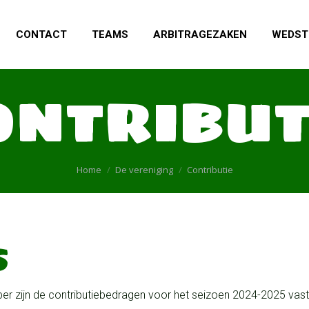
CONTACT
TEAMS
ARBITRAGEZAKEN
WEDST
ONTRIBUT
Je bent hier:
Home
De vereniging
Contributie
S
r zijn de contributiebedragen voor het seizoen 2024-2025 vas