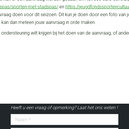
dspas/sporten-met-stadspas/
en
https://
jeugdfondssportencultuur
raag doen voor dit seizoen. Dit kun je doen door een foto van 
r kan dan meteen jouw aanvraag in orde maken.
 ondersteuning wilt krijgen bij het doen van de aanvraag, of ander
CONTACT FORMULIER
Heeft u een vraag of opmerking? Laat het ons weten !
Naam *