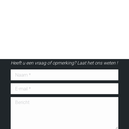
CONTACT FORMULIER
Heeft u een vraag of opmerking? Laat het ons weten !
Naam *
E-mail *
Bericht