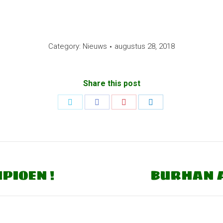
Category:
Nieuws
augustus 28, 2018
Share this post
Share
Share
Share
Share
on
on
on
on
Twitter
Facebook
Pinterest
LinkedIn
PIOEN !
BURHAN A
Next
post: