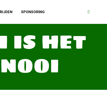
RIJDEN
SPONSORING
Search:
 IS HET
RNOOI