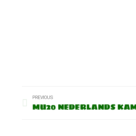
POST
PREVIOUS
NAVIGATION
MU20 NEDERLANDS KAM
Previous
post: