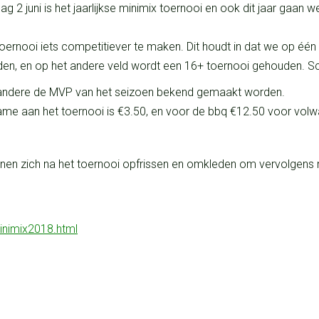
ag 2 juni is het jaarlijkse minimix toernooi en ook dit jaar gaa
oernooi iets competitiever te maken. Dit houdt in dat we op één
rden, en op het andere veld wordt een 16+ toernooi gehouden. 
er andere de MVP van het seizoen bekend gemaakt worden.
lname aan het toernooi is €3.50, en voor de bbq €12.50 voor vol
n zich na het toernooi opfrissen en omkleden om vervolgens me
Minimix2018.html