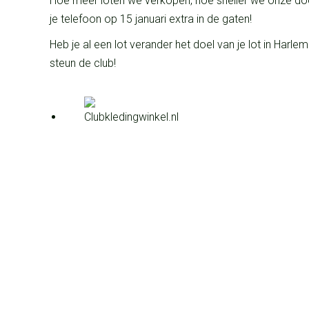
Hoe meer loten we verkopen, hoe sneller we onze doe
je telefoon op 15 januari extra in de gaten!
Heb je al een lot verander het doel van je lot in Harl
steun de club!