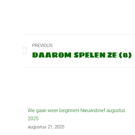
POST
PREVIOUS
NAVIGATION
DAAROM SPELEN ZE (8)
Previous
post:
We gaan weer beginnen! Nieuwsbrief augustus
2025
augustus 21, 2025