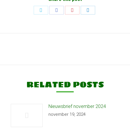
Share
Share
Share
Share
on
on
on
on
Twitter
Facebook
Pinterest
LinkedIn
Next
post:
RELATED POSTS
Nieuwsbrief november 2024
november 19, 2024