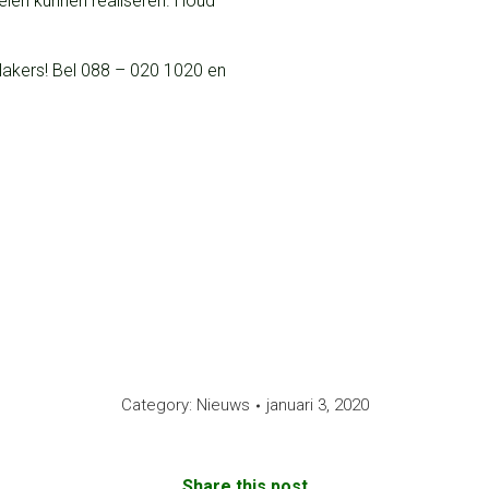
len kunnen realiseren. Houd
emlakers! Bel 088 – 020 1020 en
Category:
Nieuws
januari 3, 2020
Share this post