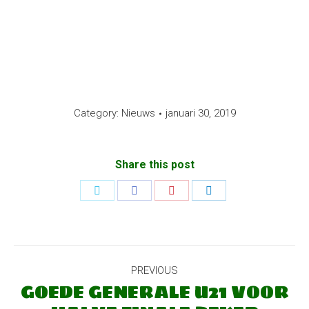
Category:
Nieuws
januari 30, 2019
Share this post
Share
Share
Share
Share
on
on
on
on
Twitter
Facebook
Pinterest
LinkedIn
POST
PREVIOUS
NAVIGATION
GOEDE GENERALE U21 VOOR
Previous