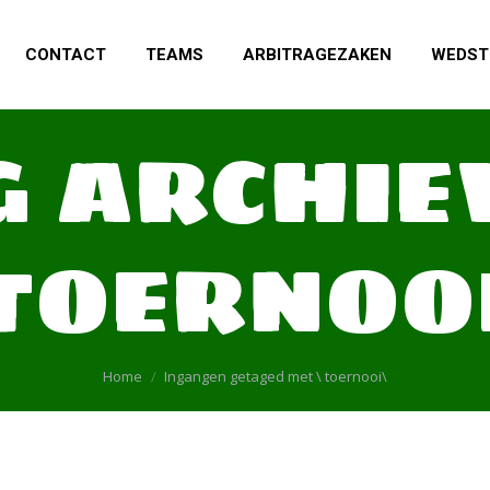
CONTACT
TEAMS
ARBITRAGEZAKEN
WEDST
G ARCHIE
TOERNOO
Je bent hier:
Home
Ingangen getaged met \ toernooi\