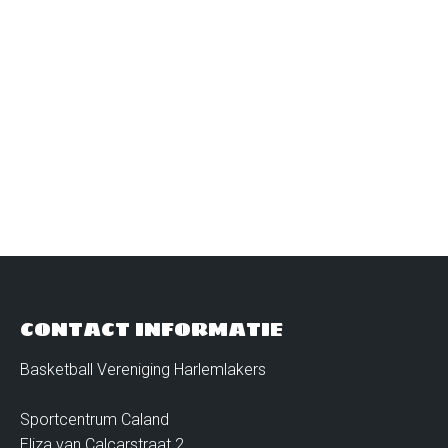
coronabesmettingen onder controle te krijgen. Een
aantal van deze maatregelen hebben jammer
genoeg invloed op de activiteiten van
Harlemlakers. Voorlopig gelden onderstaande
maatregelen  De trainingen voor de teams tot en
met de U18 gaan gewoon door.…
CONTACT INFORMATIE
Basketball Vereniging Harlemlakers
Sportcentrum Caland
Eliza van Calcarstraat 2