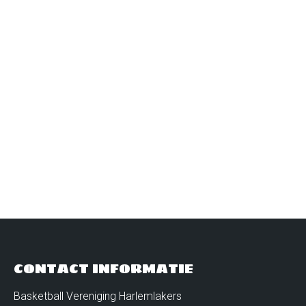
WISSELVALLIGHEID
TROEF BIJ
HARLEMLAKERS U21
Nieuws
Door
62035683
november 29, 2018
Laat een reactie achter
Het laatste verslag over de wedstrijden van het
Harlemlakers U21 team eindigde met het
statement:
CONTACT INFORMATIE
Basketball Vereniging Harlemlakers