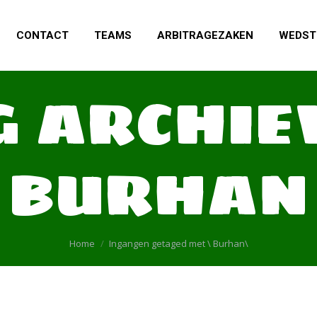
CONTACT
TEAMS
ARBITRAGEZAKEN
WEDST
G ARCHIE
BURHAN
Je bent hier:
Home
Ingangen getaged met \ Burhan\